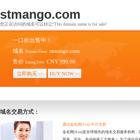
stmango.com
您正在访问的域名可以转让!This domain name is for sale!
一口价出售中！
域名
stmango.com
Domain Name:
售价
CNY 999.00
Listing Price:
立即购买
BUY NOW
>>
>>
域名交易方式：
通过金名网(4.cn) 中介交易
金名网(4.cn)是全球领先的域名交易服务机
简单、安全、专业的第三方服务！ 为了保证交