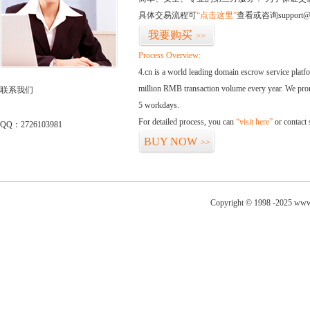
具体交易流程可
“点击这里”
查看或咨询support@
我要购买
>>
Process Overview:
4.cn is a world leading domain escrow service plat
million RMB transaction volume every year. We promi
联系我们
5 workdays.
For detailed process, you can
“visit here”
or contact
QQ：2726103981
BUY NOW
>>
Copyright © 1998 -2025 www